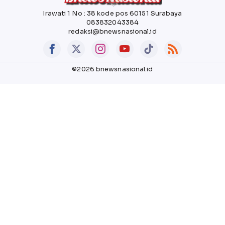
Irawati 1 No : 38 kode pos 60151 Surabaya
083832043384
redaksi@bnewsnasional.id
©2026 bnewsnasional.id