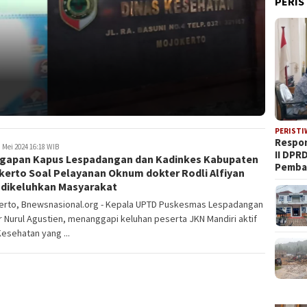
PERIS
PERISTI
Respon
 Mei 2024 16:18 WIB
II DPR
gapan Kapus Lespadangan dan Kadinkes Kabupaten
Pemba
kerto Soal Pelayanan Oknum dokter Rodli Alfiyan
 dikeluhkan Masyarakat
erto, Bnewsnasional.org - Kepala UPTD Puskesmas Lespadangan
 Nurul Agustien, menanggapi keluhan peserta JKN Mandiri aktif
esehatan yang ...