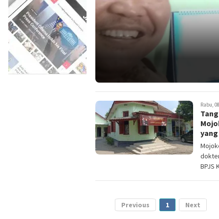
Rabu, 08
Tang
Mojo
yang
Mojok
dokter
BPJS K
Previous
1
Next