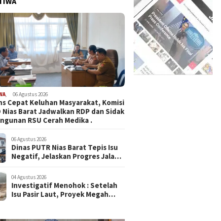
TIWA
WA
,
06 Agustus 2026
s Cepat Keluhan Masyarakat, Komisi
D Nias Barat Jadwalkan RDP dan Sidak
ngunan RSU Cerah Medika .
06 Agustus 2026
Dinas PUTR Nias Barat Tepis Isu
Negatif, Jelaskan Progres Jalan
yang Viral di Medsos
04 Agustus 2026
Investigatif Menohok : Setelah
Isu Pasir Laut, Proyek Megah
SMAN Sukma Nias Rp87,3 M
Dipergoki Cor Beton di Tengah
Hujan