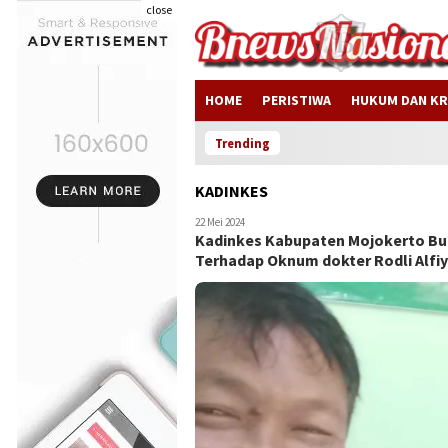
close
HOME
PERISTIWA
HUKUM DAN KR
Trending
KADINKES
22 Mei 2024
Kadinkes Kabupaten Mojokerto Buk
Terhadap Oknum dokter Rodli Alfi