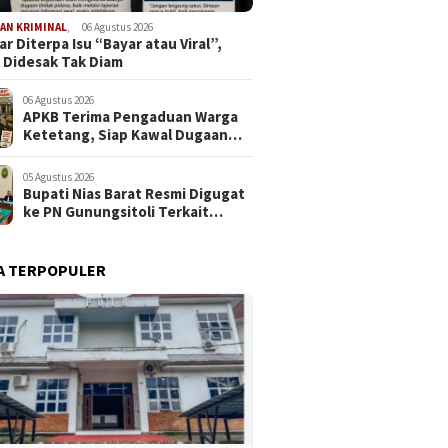
AN KRIMINAL
,
06 Agustus 2026
r Diterpa Isu “Bayar atau Viral”,
 Didesak Tak Diam
06 Agustus 2026
APKB Terima Pengaduan Warga
Ketetang, Siap Kawal Dugaan
Pemotongan Bantuan hingga ke
Jalur Hukum
05 Agustus 2026
Bupati Nias Barat Resmi Digugat
ke PN Gunungsitoli Terkait
Dugaan Penyerobotan Lahan
SDN 076094 Onozalukhu
A TERPOPULER