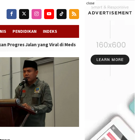
close
NIS
PENDIDIKAN
INDEKS
an yang Viral di Medsos
-
Kwanyar Diterpa Isu “Bayar atau Viral”, 