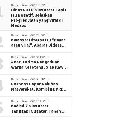
1
Kamis, 06 Agu 2026 13:52 WIB
Dinas PUTR Nias Barat Tepis
Isu Negatif, Jelaskan
Progres Jalan yang Viral di
Medsos
2
Kamis, 06 Agu 2026 09:36 WIB
Kwanyar Diterpa Isu “Bayar
atau Viral”, Aparat Didesak
Tak Diam
3
Kamis, 06 Agu 2026 00:19 WIB
APKB Terima Pengaduan
Warga Ketetang, Siap Kawal
Dugaan Pemotongan
4
Bantuan hingga ke Jalur
Kamis, 06 Agu 2026 16:53 WIB
Hukum
Respons Cepat Keluhan
Masyarakat, Komisi II DPRD
Nias Barat Jadwalkan RDP
5
dan Sidak Pembangunan
Kamis, 06 Agu 2026 17:48 WIB
RSU Cerah Medika .
Kadisdik Nias Barat
Tanggapi Gugatan Tanah SD
Onozalukhu Raya: Ikuti
Proses Hukum, KBM Tetap
Berjalan