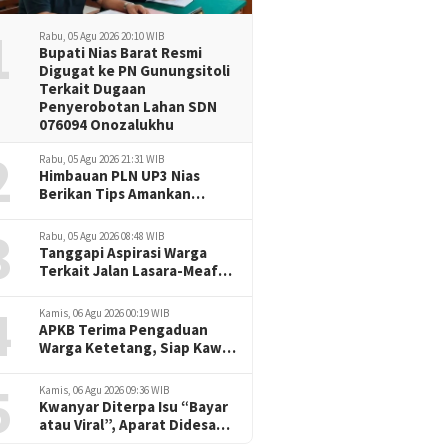
1
Rabu, 05 Agu 2026 20:10 WIB
Bupati Nias Barat Resmi
Digugat ke PN Gunungsitoli
Terkait Dugaan
Penyerobotan Lahan SDN
076094 Onozalukhu
2
Rabu, 05 Agu 2026 21:31 WIB
Himbauan PLN UP3 Nias
Berikan Tips Amankan
Listrik Rumah di Musim
3
Hujan
Rabu, 05 Agu 2026 08:48 WIB
Tanggapi Aspirasi Warga
Terkait Jalan Lasara-Meafu,
Bupati Nias Utara Tegaskan
4
Komitmen Pembangunan
Kamis, 06 Agu 2026 00:19 WIB
Berkelanjutan
APKB Terima Pengaduan
Warga Ketetang, Siap Kawal
Dugaan Pemotongan
5
Bantuan hingga ke Jalur
Kamis, 06 Agu 2026 09:36 WIB
Hukum
Kwanyar Diterpa Isu “Bayar
atau Viral”, Aparat Didesak
Tak Diam