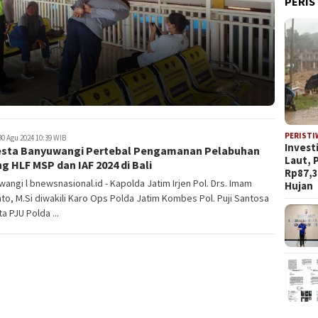
PERIS
PERISTI
0 Agu 2024 10:39 WIB
Invest
esta Banyuwangi Pertebal Pengamanan Pelabuhan
Laut, 
g HLF MSP dan IAF 2024 di Bali
Rp87,3
angi l bnewsnasional.id - Kapolda Jatim Irjen Pol. Drs. Imam
Hujan
to, M.Si diwakili Karo Ops Polda Jatim Kombes Pol. Puji Santosa
a PJU Polda ...