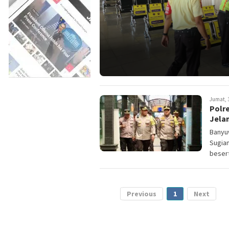
Jumat, 3
Polr
Jelan
Banyuw
Sugian
besert
Previous
1
Next