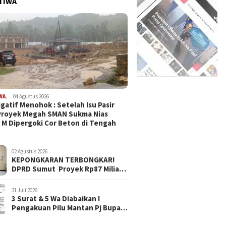
TIWA
WA
,
04 Agustus 2026
igatif Menohok : Setelah Isu Pasir
Proyek Megah SMAN Sukma Nias
 M Dipergoki Cor Beton di Tengah
02 Agustus 2026
KEPONGKARAN TERBONGKAR!
DPRD Sumut Proyek Rp87 Miliar
Sukma Nias Diduga Pakai Pasir
Laut, Harus Diusut!
31 Juli 2026
3 Surat & 5 Wa Diabaikan !
Pengakuan Pilu Mantan Pj Bupati
Nias Barat Soal Mobil Dinas