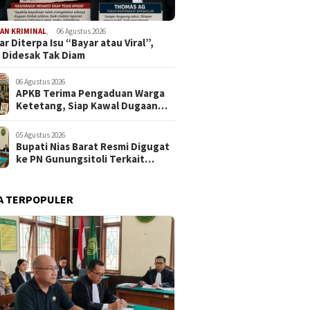
AN KRIMINAL
,
06 Agustus 2026
r Diterpa Isu “Bayar atau Viral”,
 Didesak Tak Diam
06 Agustus 2026
APKB Terima Pengaduan Warga
Ketetang, Siap Kawal Dugaan
Pemotongan Bantuan hingga ke
Jalur Hukum
05 Agustus 2026
Bupati Nias Barat Resmi Digugat
ke PN Gunungsitoli Terkait
Dugaan Penyerobotan Lahan
SDN 076094 Onozalukhu
A TERPOPULER