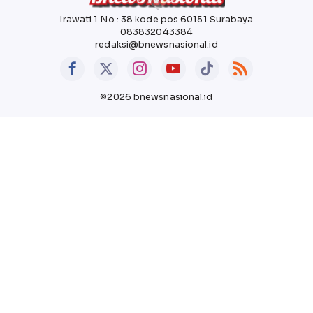
Irawati 1 No : 38 kode pos 60151 Surabaya
083832043384
redaksi@bnewsnasional.id
©2026 bnewsnasional.id