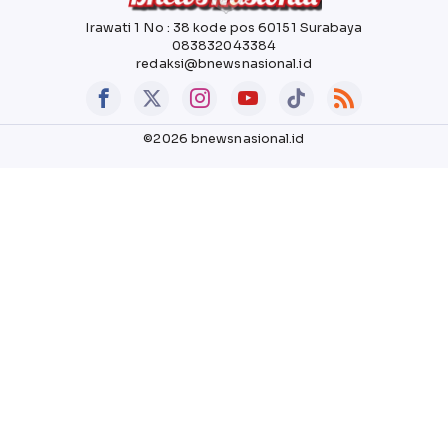
Irawati 1 No : 38 kode pos 60151 Surabaya
083832043384
redaksi@bnewsnasional.id
©2026 bnewsnasional.id