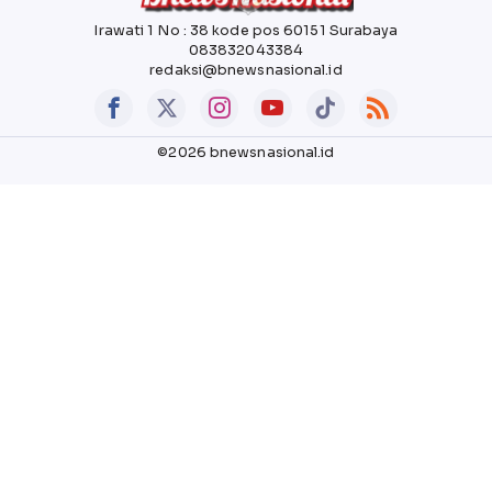
Irawati 1 No : 38 kode pos 60151 Surabaya
083832043384
redaksi@bnewsnasional.id
©2026 bnewsnasional.id