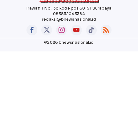
Irawati 1 No : 38 kode pos 60151 Surabaya
083832043384
redaksi@bnewsnasional.id
©2026 bnewsnasional.id