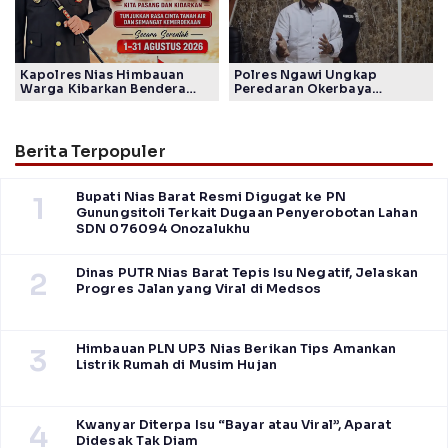
Kapolres Nias Himbauan
Polres Ngawi Ungkap
Warga Kibarkan Bendera
Peredaran Okerbaya
Merah Putih Sepanjang
Amankan 2 Tersangka
Agustus sambut HUT ke-80
RI
Berita Terpopuler
Bupati Nias Barat Resmi Digugat ke PN
1
Gunungsitoli Terkait Dugaan Penyerobotan Lahan
SDN 076094 Onozalukhu
Dinas PUTR Nias Barat Tepis Isu Negatif, Jelaskan
2
Progres Jalan yang Viral di Medsos
Himbauan PLN UP3 Nias Berikan Tips Amankan
3
Listrik Rumah di Musim Hujan
Kwanyar Diterpa Isu “Bayar atau Viral”, Aparat
4
Didesak Tak Diam