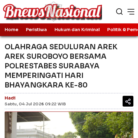
Home
Peristiwa
Hukum dan Kriminal
Politik & Pem
OLAHRAGA SEDULURAN AREK
AREK SUROBOYO BERSAMA
POLRESTABES SURABAYA
MEMPERINGATI HARI
BHAYANGKARA KE-80
Hadi
Sabtu, 04 Jul 2026 09:22 WIB