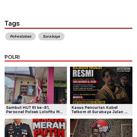
Tags
Polrestabes
Surabaya
POLRI
Sambut HUT RI ke-81,
Kasus Pencurian Kabel
Personel Polsek Lolofitu Moi
Telkom di Surabaya Jalan di
Gotong Royong Hias Mako
Tempat, Publik Tagih
dengan Nuansa Merah Putih
Komitmen Polrestabes
Jelang Sertijab Kasatreskrim