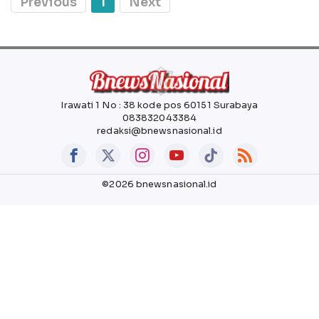
Previous
1
Next
Irawati 1 No : 38 kode pos 60151 Surabaya
083832043384
redaksi@bnewsnasional.id
©2026 bnewsnasional.id