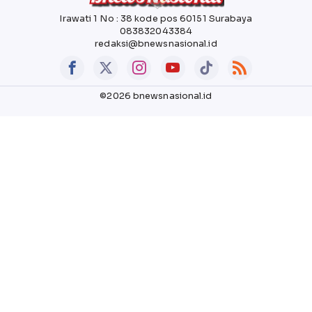
Irawati 1 No : 38 kode pos 60151 Surabaya
083832043384
redaksi@bnewsnasional.id
©2026 bnewsnasional.id