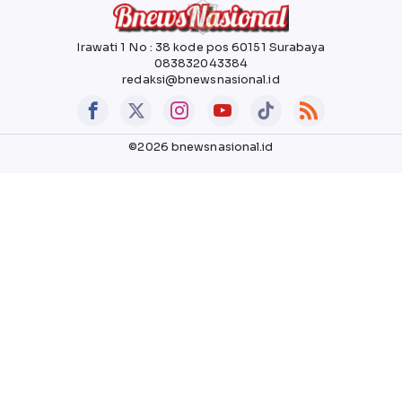
Irawati 1 No : 38 kode pos 60151 Surabaya
083832043384
redaksi@bnewsnasional.id
©2026 bnewsnasional.id