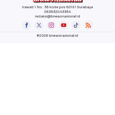
Irawati 1 No : 38 kode pos 60151 Surabaya
083832043384
redaksi@bnewsnasional.id
©2026 bnewsnasional.id