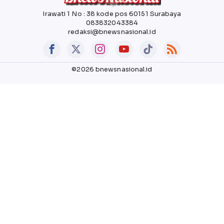
Irawati 1 No : 38 kode pos 60151 Surabaya
083832043384
redaksi@bnewsnasional.id
©2026 bnewsnasional.id