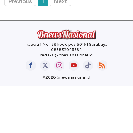
Previous
1
Next
Irawati 1 No : 38 kode pos 60151 Surabaya
083832043384
redaksi@bnewsnasional.id
©2026 bnewsnasional.id