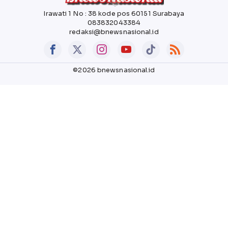
Irawati 1 No : 38 kode pos 60151 Surabaya
083832043384
redaksi@bnewsnasional.id
©2026 bnewsnasional.id