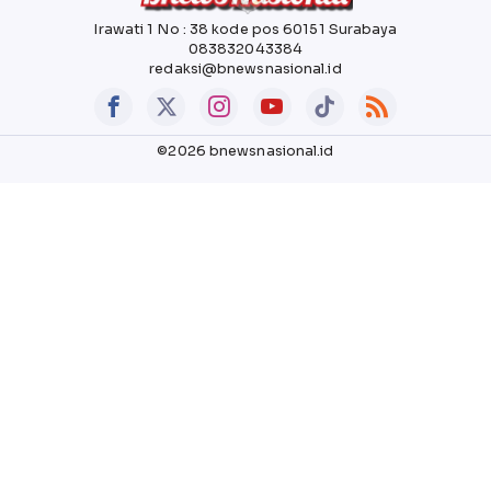
Irawati 1 No : 38 kode pos 60151 Surabaya
083832043384
redaksi@bnewsnasional.id
©2026 bnewsnasional.id