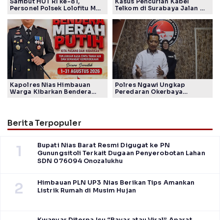
Sambut HUT RI ke-81,
Kasus Pencurian Kabel
Personel Polsek Lolofitu Moi
Telkom di Surabaya Jalan di
Gotong Royong Hias Mako
Tempat, Publik Tagih
dengan Nuansa Merah Putih
Komitmen Polrestabes
Jelang Sertijab Kasatreskrim
Kapolres Nias Himbauan
Polres Ngawi Ungkap
Warga Kibarkan Bendera
Peredaran Okerbaya
Merah Putih Sepanjang
Amankan 2 Tersangka
Agustus sambut HUT ke-80
RI
Berita Terpopuler
Bupati Nias Barat Resmi Digugat ke PN
1
Gunungsitoli Terkait Dugaan Penyerobotan Lahan
SDN 076094 Onozalukhu
Himbauan PLN UP3 Nias Berikan Tips Amankan
2
Listrik Rumah di Musim Hujan
Kwanyar Diterpa Isu “Bayar atau Viral”, Aparat